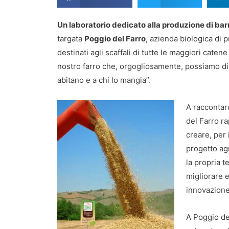
Un laboratorio dedicato alla produzione di barre
targata
Poggio del Farro
, azienda biologica di 
destinati agli scaffali di tutte le maggiori catene
nostro farro che, orgogliosamente, possiamo dire
abitano e a chi lo mangia”.
A raccontar
del Farro ra
creare, per 
progetto agr
la propria t
migliorare e
innovazione 
A Poggio del