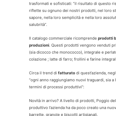
trasformati e sofisticati: “il risultato di questo ri
riflette su ognuno dei nostri prodotti, nel loro s
sapore, nella loro semplicità e nella loro assolu
salubrità”.
Il catalogo commerciale ricomprende
prodotti b
produzioni
. Questi prodotti vengono venduti pr
(sia dicocco che monococco), integrale e perlato
colazione ; latte di farro; frollini e farine integra
Circa il trend di
fatturato
di quest’azienda, negli
“ogni anno raggiungiamo nuovi traguardi, sia a l
termini di processi produttivi”:
Novità in arrivo? A livello di prodotti, Poggio de
produttivo l’azienda ha da poco creato una nuova
barrette, granole e biscotti artigianali.