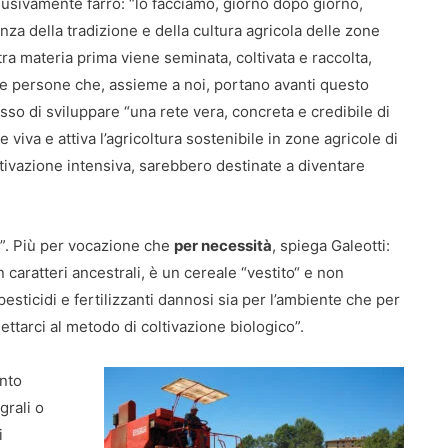
lusivamente farro: “lo facciamo, giorno dopo giorno,
nza della tradizione e della cultura agricola delle zone
ra materia prima viene seminata, coltivata e raccolta,
elle persone che, assieme a noi, portano avanti questo
sso di sviluppare “una rete vera, concreta e credibile di
viva e attiva l’agricoltura sostenibile in zone agricole di
ltivazione intensiva, sarebbero destinate a diventare
”. Più per vocazione che
per necessità
, spiega Galeotti:
 caratteri ancestrali, è un cereale “vestito“ e non
pesticidi e fertilizzanti dannosi sia per l’ambiente che per
ttarci al metodo di coltivazione biologico”.
ento
grali o
i