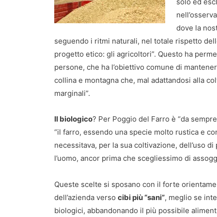
solo ed esc
nell’osserva
dove la nost
seguendo i ritmi naturali, nel totale rispetto d
progetto etico: gli agricoltori”. Questo ha perme
persone, che ha l’obiettivo comune di mantenere 
collina e montagna che, mal adattandosi alla co
marginali”.
Il biologico
? Per Poggio del Farro è “da sempre
“il farro, essendo una specie molto rustica e con
necessitava, per la sua coltivazione, dell’uso di 
l’uomo, ancor prima che scegliessimo di assogge
Queste scelte si sposano con il forte orientam
dell’azienda verso
cibi più “sani”
, meglio se inte
biologici, abbandonando il più possibile aliment