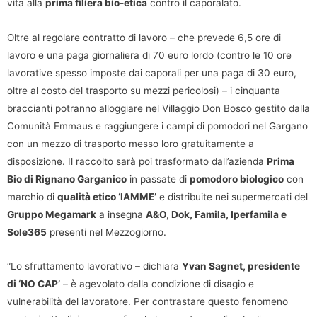
vita alla
prima filiera bio-etica
contro il caporalato.
Oltre al regolare contratto di lavoro – che prevede 6,5 ore di
lavoro e una paga giornaliera di 70 euro lordo (contro le 10 ore
lavorative spesso imposte dai caporali per una paga di 30 euro,
oltre al costo del trasporto su mezzi pericolosi) – i cinquanta
braccianti potranno alloggiare nel Villaggio Don Bosco gestito dalla
Comunità Emmaus e raggiungere i campi di pomodori nel Gargano
con un mezzo di trasporto messo loro gratuitamente a
disposizione. Il raccolto sarà poi trasformato dall’azienda
Prima
Bio di Rignano Garganico
in passate di
pomodoro biologico
con
marchio di
qualità etico ‘IAMME’
e distribuite nei supermercati del
Gruppo Megamark
a insegna
A&O, Dok, Famila, Iperfamila e
Sole365
presenti nel Mezzogiorno.
“Lo sfruttamento lavorativo – dichiara
Yvan Sagnet, presidente
di ‘NO CAP’
– è agevolato dalla condizione di disagio e
vulnerabilità del lavoratore. Per contrastare questo fenomeno