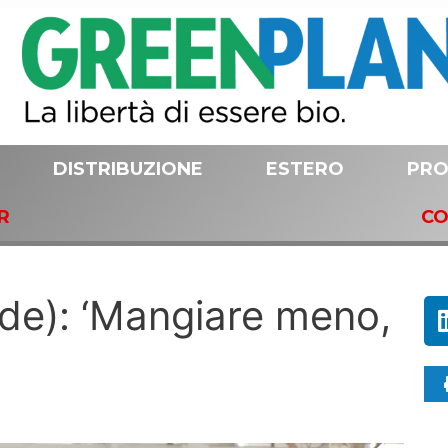
DISTRIBUZIONE
ESTERO
PRO
R
CO
rde): ‘Mangiare meno,