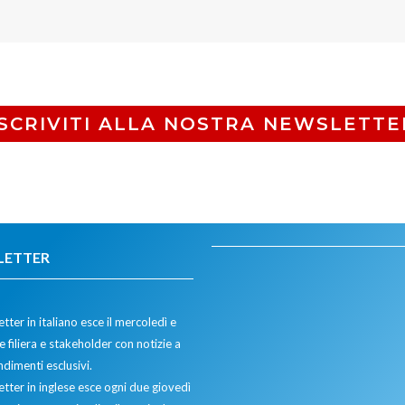
ISCRIVITI ALLA NOSTRA NEWSLETTE
LETTER
tter in italiano esce il mercoledì e
 filiera e stakeholder con notizie a
dimenti esclusivi.
etter in inglese esce ogni due giovedì