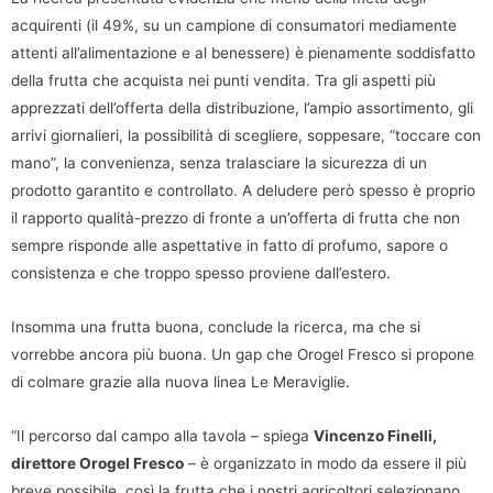
acquirenti (il 49%, su un campione di consumatori mediamente
attenti all’alimentazione e al benessere) è pienamente soddisfatto
della frutta che acquista nei punti vendita. Tra gli aspetti più
apprezzati dell’offerta della distribuzione, l’ampio assortimento, gli
arrivi giornalieri, la possibilità di scegliere, soppesare, “toccare con
mano”, la convenienza, senza tralasciare la sicurezza di un
prodotto garantito e controllato. A deludere però spesso è proprio
il rapporto qualità-prezzo di fronte a un’offerta di frutta che non
sempre risponde alle aspettative in fatto di profumo, sapore o
consistenza e che troppo spesso proviene dall’estero.
Insomma una frutta buona, conclude la ricerca, ma che si
vorrebbe ancora più buona. Un gap che Orogel Fresco si propone
di colmare grazie alla nuova linea Le Meraviglie.
“Il percorso dal campo alla tavola – spiega
Vincenzo Finelli,
direttore Orogel Fresco
– è organizzato in modo da essere il più
breve possibile, così la frutta che i nostri agricoltori selezionano