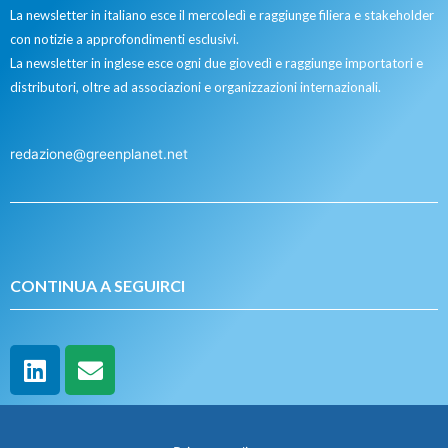
La newsletter in italiano esce il mercoledì e raggiunge filiera e stakeholder
con notizie a approfondimenti esclusivi.
La newsletter in inglese esce ogni due giovedì e raggiunge importatori e
distributori, oltre ad associazioni e organizzazioni internazionali.
redazione@greenplanet.net
CONTINUA A SEGUIRCI