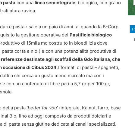
a pasta
con una
linea semintegrale
, biologica, con grano
trafilatura ruvida.
durre pasta risale a un paio di anni fa, quando la B-Corp
T
cquisito la gestione operativa del
Pastificio biologico
produttivo di 15mila mq costruito in bioedilizia dove
 pasta corta e nidi) e con una potenzialità produttiva di
referenze destinate agli scaffali della Gdo italiana, che
in occasione di Cibus 2024.
I formati di pasta – spaghetti,
, adatti a chi cerca un gusto meno marcato ma con i
e e con un contenuto di fibre pari a 5,7 gr per 100 gr,
semola.
 della pasta ‘
better for you
’ (integrale, Kamut, farro, base
nal Bio, fino ad oggi composto da prodotti dolciari e
ea di pasta senza glutine dedicata ai canali specializzati.