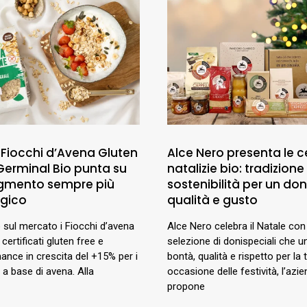
 Fiocchi d’Avena Gluten
Alce Nero presenta le c
 Germinal Bio punta su
natalizie bio: tradizione
gmento sempre più
sostenibilità per un don
egico
qualità e gusto
o sul mercato i Fiocchi d’avena
Alce Nero celebra il Natale con
i certificati gluten free e
selezione di donispeciali che 
ance in crescita del +15% per i
bontà, qualità e rispetto per la t
 a base di avena. Alla
occasione delle festività, l’azi
propone