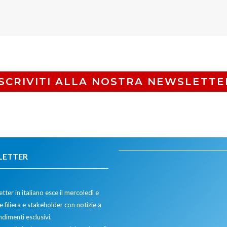
ISCRIVITI ALLA NOSTRA NEWSLETTE
LETTER
tter in italiano esce il mercoledì e
 filiera e stakeholder con notizie a
dimenti esclusivi.