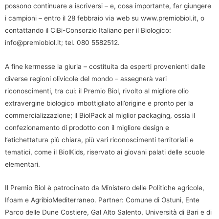
possono continuare a iscriversi – e, cosa importante, far giungere
i campioni – entro il 28 febbraio via web su www.premiobiol.it, o
contattando il CiBi-Consorzio Italiano per il Biologico:
info@premiobiol.it; tel. 080 5582512.
A fine kermesse la giuria – costituita da esperti provenienti dalle
diverse regioni olivicole del mondo – assegnerà vari
riconoscimenti, tra cui: il Premio Biol, rivolto al migliore olio
extravergine biologico imbottigliato all’origine e pronto per la
commercializzazione; il BiolPack al miglior packaging, ossia il
confezionamento di prodotto con il migliore design e
l’etichettatura più chiara, più vari riconoscimenti territoriali e
tematici, come il BiolKids, riservato ai giovani palati delle scuole
elementari.
Il Premio Biol è patrocinato da Ministero delle Politiche agricole,
Ifoam e AgribioMediterraneo. Partner: Comune di Ostuni, Ente
Parco delle Dune Costiere, Gal Alto Salento, Università di Bari e di