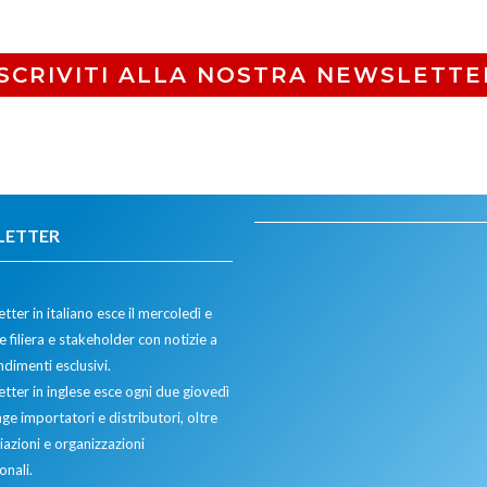
ISCRIVITI ALLA NOSTRA NEWSLETTE
LETTER
tter in italiano esce il mercoledì e
 filiera e stakeholder con notizie a
dimenti esclusivi.
etter in inglese esce ogni due giovedì
ge importatori e distributori, oltre
iazioni e organizzazioni
onali.