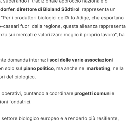
a, superando il tradizionale approccio nazionale o
orfer, direttore di Bioland Südtirol
, rappresenta un
Per i produttori biologici dell’Alto Adige, che esportano
ero-caseari fuori dalla regione, questa alleanza rappresenta
za sui mercati e valorizzare meglio il proprio lavoro”, ha
ente domanda interna:
i soci delle varie associazioni
n solo sul
piano politico
, ma anche nel
marketing
, nella
ori del biologico.
ri operativi, puntando a coordinare
progetti comuni
e
ioni fondatrici.
 settore biologico europeo e a renderlo più resiliente,