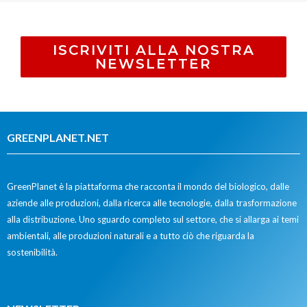
ISCRIVITI ALLA NOSTRA
NEWSLETTER
GREENPLANET.NET
GreenPlanet è la piattaforma che racconta il mondo del biologico, dalle
aziende alle produzioni, dalla ricerca alle tecnologie, dalla trasformazione
alla distribuzione. Uno sguardo completo sul settore, che si allarga ai temi
ambientali, alle produzioni naturali e a tutto ciò che riguarda la
sostenibilità.