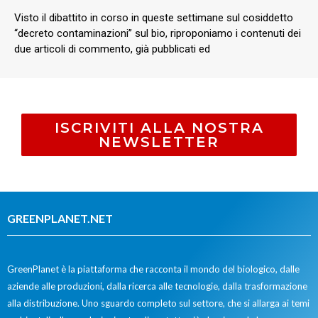
Visto il dibattito in corso in queste settimane sul cosiddetto
“decreto contaminazioni” sul bio, riproponiamo i contenuti dei
due articoli di commento, già pubblicati ed
ISCRIVITI ALLA NOSTRA
NEWSLETTER
GREENPLANET.NET
GreenPlanet è la piattaforma che racconta il mondo del biologico, dalle
aziende alle produzioni, dalla ricerca alle tecnologie, dalla trasformazione
alla distribuzione. Uno sguardo completo sul settore, che si allarga ai temi