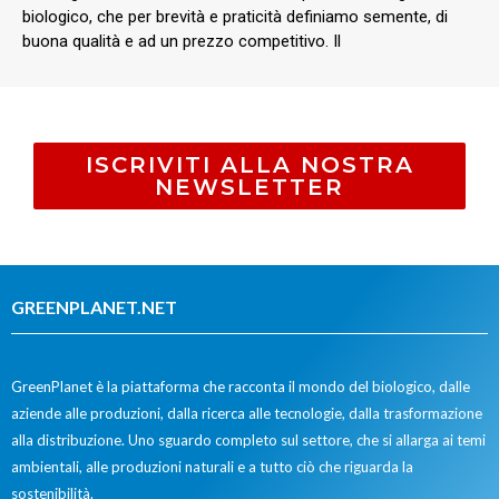
biologico, che per brevità e praticità definiamo semente, di
buona qualità e ad un prezzo competitivo. Il
ISCRIVITI ALLA NOSTRA
NEWSLETTER
GREENPLANET.NET
GreenPlanet è la piattaforma che racconta il mondo del biologico, dalle
aziende alle produzioni, dalla ricerca alle tecnologie, dalla trasformazione
alla distribuzione. Uno sguardo completo sul settore, che si allarga ai temi
ambientali, alle produzioni naturali e a tutto ciò che riguarda la
sostenibilità.