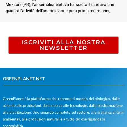
Mezzani (PR), l’assemblea elettiva ha scelto il direttivo che
guiderà l’attività dell’associazione per i prossimi tre anni,
ISCRIVITI ALLA NOSTRA
NEWSLETTER
GREENPLANET.NET
GreenPlanet è la piattaforma che racconta il mondo del biologico, dalle
aziende alle produzioni, dalla ricerca alle tecnologie, dalla trasformazione
alla distribuzione. Uno sguardo completo sul settore, che si allarga ai temi
ambientali, alle produzioni naturali e a tutto ciò che riguarda la
sostenibilità.