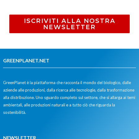
ISCRIVITI ALLA NOSTRA
NEWSLETTER
GREENPLANET.NET
GreenPlanet è la piattaforma che racconta il mondo del biologico, dalle
aziende alle produzioni, dalla ricerca alle tecnologie, dalla trasformazione
alla distribuzione. Uno sguardo completo sul settore, che si allarga ai temi
ambientali, alle produzioni naturali e a tutto ciò che riguarda la
sostenibilità.
NEWSLETTER