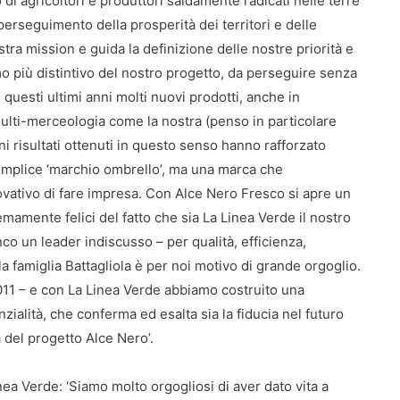
di agricoltori e produttori saldamente radicati nelle terre
 perseguimento della prosperità dei territori e delle
tra mission e guida la definizione delle nostre priorità e
mo più distintivo del nostro progetto, da perseguire senza
questi ultimi anni molti nuovi prodotti, anche in
multi-merceologia come la nostra (penso in particolare
uoni risultati ottenuti in questo senso hanno rafforzato
semplice ‘marchio ombrello’, ma una marca che
ovativo di fare impresa. Con Alce Nero Fresco si apre un
emamente felici del fatto che sia La Linea Verde il nostro
o un leader indiscusso – per qualità, efficienza,
lla famiglia Battagliola è per noi motivo di grande orgoglio.
011 – e con La Linea Verde abbiamo costruito una
ialità, che conferma ed esalta sia la fiducia nel futuro
a del progetto Alce Nero’.
ea Verde: ‘Siamo molto orgogliosi di aver dato vita a