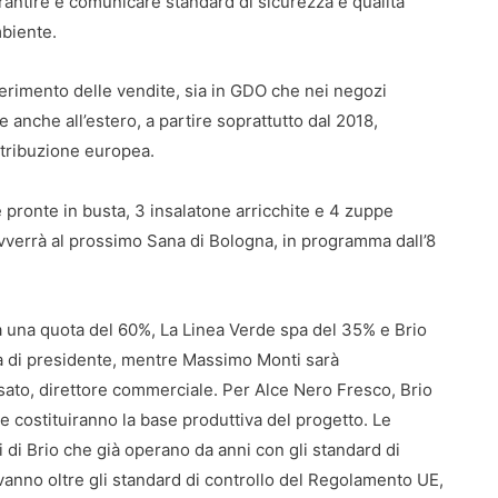
rantire e comunicare standard di sicurezza e qualità
mbiente.
 riferimento delle vendite, sia in GDO che nei negozi
 anche all’estero, a partire soprattutto dal 2018,
stribuzione europea.
 pronte in busta, 3 insalatone arricchite e 4 zuppe
vverrà al prossimo Sana di Bologna, in programma dall’8
rà una quota del 60%, La Linea Verde spa del 35% e Brio
ica di presidente, mentre Massimo Monti sarà
sato, direttore commerciale. Per Alce Nero Fresco, Brio
che costituiranno la base produttiva del progetto. Le
 di Brio che già operano da anni con gli standard di
anno oltre gli standard di controllo del Regolamento UE,