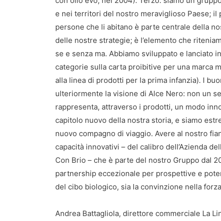
con olio evo, nel 2004). Terzo: siamo un gruppo 
e nei territori del nostro meraviglioso Paese; il
persone che li abitano è parte centrale della nos
delle nostre strategie; è l’elemento che ritenia
se e senza ma. Abbiamo sviluppato e lanciato in 
categorie sulla carta proibitive per una marca 
alla linea di prodotti per la prima infanzia). I b
ulteriormente la visione di Alce Nero: non un 
rappresenta, attraverso i prodotti, un modo inn
capitolo nuovo della nostra storia, e siamo estr
nuovo compagno di viaggio. Avere al nostro fianc
capacità innovativi – del calibro dell’Azienda de
Con Brio – che è parte del nostro Gruppo dal 2
partnership eccezionale per prospettive e potenz
del cibo biologico, sia la convinzione nella forz
Andrea Battagliola, direttore commerciale La Lin