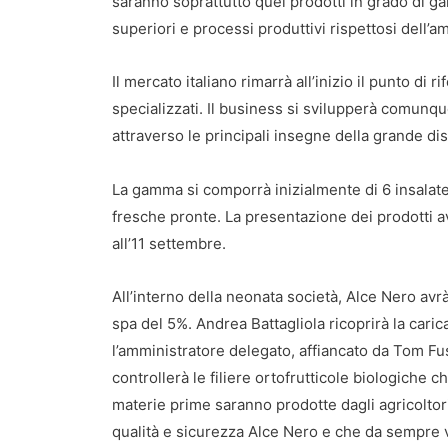
saranno soprattutto quei prodotti in grado di ga
superiori e processi produttivi rispettosi dell’a
Il mercato italiano rimarrà all’inizio il punto di
specializzati. Il business si svilupperà comunque
attraverso le principali insegne della grande di
La gamma si comporrà inizialmente di 6 insalate
fresche pronte. La presentazione dei prodotti a
all’11 settembre.
All’interno della neonata società, Alce Nero av
spa del 5%. Andrea Battagliola ricoprirà la car
l’amministratore delegato, affiancato da Tom Fu
controllerà le filiere ortofrutticole biologiche 
materie prime saranno prodotte dagli agricoltori
qualità e sicurezza Alce Nero e che da sempre v