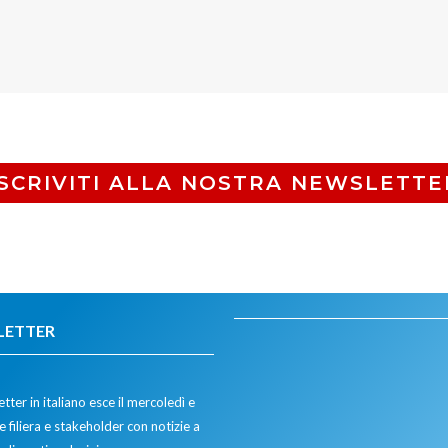
ISCRIVITI ALLA NOSTRA NEWSLETTE
LETTER
tter in italiano esce il mercoledì e
 filiera e stakeholder con notizie a