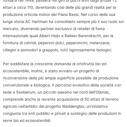
fondata nel 1948, passerà nel giro di pochi anni dagli attuali 72
ettari a circa 110, diventando così delle più grandi realtà per la
produzione orticola indoor dei Paesi Bassi. Nel corso della sua
lunga storia AC Hartman ha consolidato sempre più il suo ruolo sul
mercato, divenendo partner esclusivo di retailer di fama
internazionale quali Albert Heijn e Bakker Barendrecht, per la
fornitura di cetrioli, peperoni dolci, peperoncini, melanzane,
ciliegini e pomodori a grappolo, tutti rigorosamente biologici.
Per soddisfare la crescente domanda di ortofrutta bio ed
ecosostenibile, inoltre, è stato avviato un progetto di
riconversione della più ampia superficie possibile da produzione
convenzionale a biologica. Il percorso evolutivo della società con
sede a Sexbierum, un piccolo paesino nel nord dell’Olanda,
comprende anche la recente acquisizione di 50 ettari di terreno
agricolo nell’ambito del progetto Waddenglas, un’iniziativa
congiunta tra enti pubblici e privati a sostegno delle produzioni in
serre bio ed ecosostenibili.