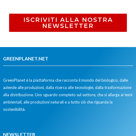
ISCRIVITI ALLA NOSTRA
NEWSLETTER
GREENPLANET.NET
GreenPlanet è la piattaforma che racconta il mondo del biologico, dalle
aziende alle produzioni, dalla ricerca alle tecnologie, dalla trasformazione
alla distribuzione. Uno sguardo completo sul settore, che si allarga ai temi
ambientali, alle produzioni naturali e a tutto ciò che riguarda la
sostenibilità.
NEWSLETTER