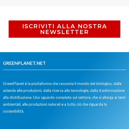
ISCRIVITI ALLA NOSTRA
NEWSLETTER
GREENPLANET.NET
GreenPlanet è la piattaforma che racconta il mondo del biologico, dalle
aziende alle produzioni, dalla ricerca alle tecnologie, dalla trasformazione
alla distribuzione. Uno sguardo completo sul settore, che si allarga ai temi
ambientali, alle produzioni naturali e a tutto ciò che riguarda la
sostenibilità.