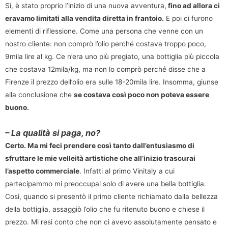
Sì, è stato proprio l’inizio di una nuova avventura,
fino ad allora ci
eravamo limitati alla vendita diretta in frantoio.
E poi ci furono
elementi di riflessione. Come una persona che venne con un
nostro cliente: non comprò l’olio perché costava troppo poco,
9mila lire al kg. Ce n’era uno più pregiato, una bottiglia più piccola
che costava 12mila/kg, ma non lo comprò perché disse che a
Firenze il prezzo dell’olio era sulle 18-20mila lire. Insomma, giunse
alla conclusione che
se costava così poco non poteva essere
buono.
– La qualità si paga, no?
Certo. Ma mi feci prendere così tanto dall’entusiasmo di
sfruttare le mie velleità artistiche che all’inizio trascurai
l’aspetto commerciale
. Infatti al primo Vinitaly a cui
partecipammo mi preoccupai solo di avere una bella bottiglia.
Così, quando si presentò il primo cliente richiamato dalla bellezza
della bottiglia, assaggiò l’olio che fu ritenuto buono e chiese il
prezzo. Mi resi conto che non ci avevo assolutamente pensato e