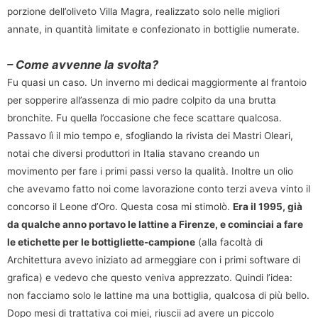
porzione dell’oliveto Villa Magra, realizzato solo nelle migliori
annate, in quantità limitate e confezionato in bottiglie numerate.
– Come avvenne la svolta?
Fu quasi un caso. Un inverno mi dedicai maggiormente al frantoio
per sopperire all’assenza di mio padre colpito da una brutta
bronchite. Fu quella l’occasione che fece scattare qualcosa.
Passavo lì il mio tempo e, sfogliando la rivista dei Mastri Oleari,
notai che diversi produttori in Italia stavano creando un
movimento per fare i primi passi verso la qualità. Inoltre un olio
che avevamo fatto noi come lavorazione conto terzi aveva vinto il
concorso il Leone d’Oro. Questa cosa mi stimolò.
Era il 1995, già
da qualche anno portavo le lattine a Firenze, e cominciai a fare
le etichette per le bottigliette-campione
(alla facoltà di
Architettura avevo iniziato ad armeggiare con i primi software di
grafica) e vedevo che questo veniva apprezzato. Quindi l’idea:
non facciamo solo le lattine ma una bottiglia, qualcosa di più bello.
Dopo mesi di trattativa coi miei, riuscii ad avere un piccolo