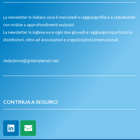
La newsletter in italiano esce il mercoledì e raggiunge filiera e stakeholder
con notizie a approfondimenti esclusivi.
La newsletter in inglese esce ogni due giovedì e raggiunge importatori e
distributori, oltre ad associazioni e organizzazioni internazionali.
redazione@greenplanet.net
CONTINUA A SEGUIRCI