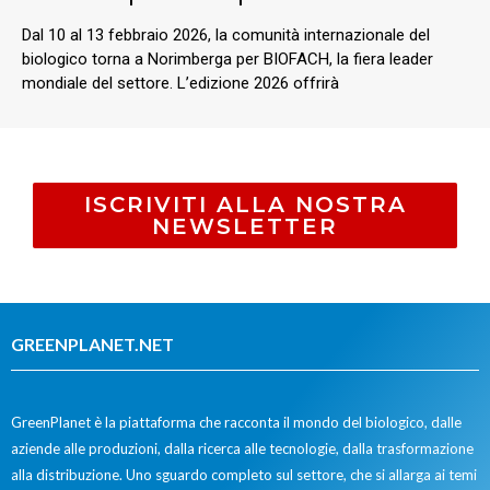
Dal 10 al 13 febbraio 2026, la comunità internazionale del
biologico torna a Norimberga per BIOFACH, la fiera leader
mondiale del settore. L’edizione 2026 offrirà
ISCRIVITI ALLA NOSTRA
NEWSLETTER
GREENPLANET.NET
GreenPlanet è la piattaforma che racconta il mondo del biologico, dalle
aziende alle produzioni, dalla ricerca alle tecnologie, dalla trasformazione
alla distribuzione. Uno sguardo completo sul settore, che si allarga ai temi