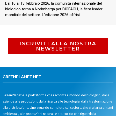
Dal 10 al 13 febbraio 2026, la comunità internazionale del
biologico torna a Norimberga per BIOFACH, la fiera leader
mondiale del settore. L’edizione 2026 offrirà
ISCRIVITI ALLA NOSTRA
NEWSLETTER
GREENPLANET.NET
GreenPlanet è la piattaforma che racconta il mondo del biologico, dalle
aziende alle produzioni, dalla ricerca alle tecnologie, dalla trasformazione
alla distribuzione. Uno sguardo completo sul settore, che si allarga ai temi
ambientali, alle produzioni naturali e a tutto ciò che riguarda la