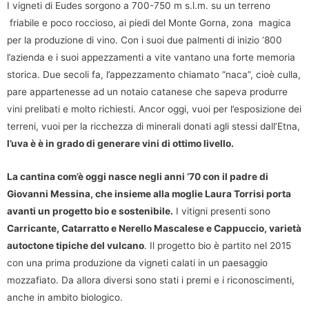
I vigneti di Eudes sorgono a 700-750 m s.l.m. su un terreno
friabile e poco roccioso, ai piedi del Monte Gorna, zona magica
per la produzione di vino. Con i suoi due palmenti di inizio ‘800
l’azienda e i suoi appezzamenti a vite vantano una forte memoria
storica. Due secoli fa, l’appezzamento chiamato “naca”, cioè culla,
pare appartenesse ad un notaio catanese che sapeva produrre
vini prelibati e molto richiesti. Ancor oggi, vuoi per l’esposizione dei
terreni, vuoi per la ricchezza di minerali donati agli stessi dall’Etna,
l’uva è è in grado di generare vini di ottimo livello.
La cantina com’è oggi nasce negli anni ‘70 con il padre di
Giovanni Messina, che insieme alla moglie Laura Torrisi porta
avanti un progetto bio e sostenibile.
I vitigni presenti sono
Carricante, Catarratto e Nerello Mascalese e Cappuccio, varietà
autoctone tipiche del vulcano
. Il progetto bio è partito nel 2015
con una prima produzione da vigneti calati in un paesaggio
mozzafiato. Da allora diversi sono stati i premi e i riconoscimenti,
anche in ambito biologico.