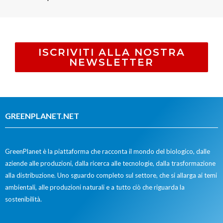
ISCRIVITI ALLA NOSTRA
NEWSLETTER
GREENPLANET.NET
GreenPlanet è la piattaforma che racconta il mondo del biologico, dalle
aziende alle produzioni, dalla ricerca alle tecnologie, dalla trasformazione
alla distribuzione. Uno sguardo completo sul settore, che si allarga ai temi
ambientali, alle produzioni naturali e a tutto ciò che riguarda la
sostenibilità.