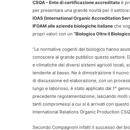
CSQA – Ente di certificazione accreditato
è pr
per presentare una grande novità per il settore: 
IOAS (International Organic Accreditation Servi
IFOAM alle aziende biologiche italiane
che vogl
propri valori con un
“Biologico Oltre il Biologic
“Le normative cogenti del biologico hanno avuto 
conoscere al grande pubblico questo settore. D’al
e climatiche dei diversi sistemi agricoli local
tendente al basso. Ne è dimostrazione il nuovo
di discussione ed elaborazione, con un process
lungo e laborioso, è stato applicato dal 1° genn
precedente regolamentazione, lasciando molti degl
tanti compromessi a cui si è arrivati con quest
International Relations Organic Production CSQ
Secondo Compagnoni infatti il successo del biolo