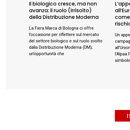
Il biologico cresce, ma non
L’appe
avanza: il ruolo (irrisolto)
all’E
della Distribuzione Moderna
comer
rischio
La Fiera Marca di Bologna ci offre
l’occasione per riflettere sul mercato
Un appel
del settore biologico e sul ruolo svolto
campagn
dalla Distribuzione Moderna (DM);
all’Unio
un’opportunità che
l’Alpaa 
simbolic