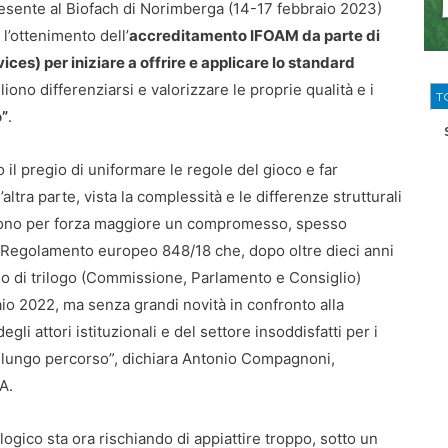
esente al Biofach di Norimberga (14-17 febbraio 2023)
l’ottenimento dell’
accreditamento IFOAM da parte di
ces) per iniziare a offrire e applicare lo standard
iono differenziarsi e valorizzare le proprie qualità e i
T
o”
.
il pregio di uniformare le regole del gioco e far
tra parte, vista la complessità e le differenze strutturali
i, sono per forza maggiore un compromesso, spesso
 Regolamento europeo 848/18 che, dopo oltre dieci anni
o di trilogo (Commissione, Parlamento e Consiglio)
aio 2022, ma senza grandi novità in confronto alla
i attori istituzionali e del settore insoddisfatti per i
o lungo percorso”, dichiara Antonio Compagnoni,
A.
gico sta ora rischiando di appiattire troppo, sotto un