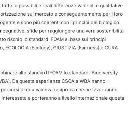
tte le possibili e reali differenze valoriali e qualitative
alorizzazione sul mercato e conseguentemente per i loro
cogente e sono più coerenti con i principi del biologico
impegnative, sfide per raggiungere una vera sostenibilità
to rischio lo standard IFOAM si basa sui principi
h), ECOLOGIA (Ecology), GIUSTIZIA (Fairness) e CURA
abbinare allo standard IFOAM lo standard “Biodiversity
n (WBA). Da questa esperienza CSQA e WBA hanno
 percorsi di equivalenza reciproca che ne favoriranno
 interessate e porteranno a livello internazionale questa