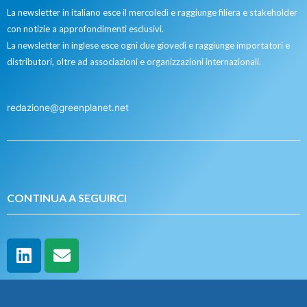
La newsletter in italiano esce il mercoledì e raggiunge filiera e stakeholder
con notizie a approfondimenti esclusivi.
La newsletter in inglese esce ogni due giovedì e raggiunge importatori e
distributori, oltre ad associazioni e organizzazioni internazionali.
redazione@greenplanet.net
CONTINUA A SEGUIRCI