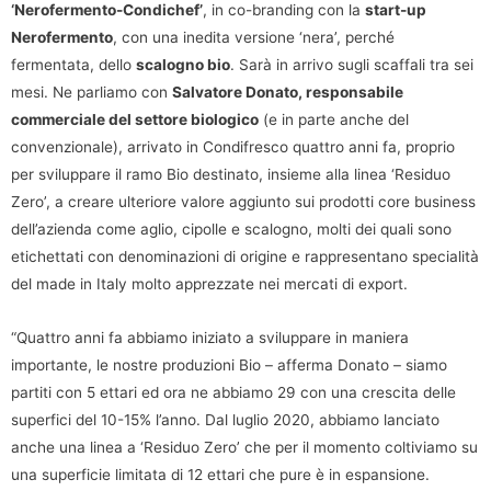
‘Nerofermento-Condichef’
, in co-branding con la
start-up
Nerofermento
, con una inedita versione ‘nera’, perché
fermentata, dello
scalogno bio
. Sarà in arrivo sugli scaffali tra sei
mesi. Ne parliamo con
Salvatore Donato, responsabile
commerciale del settore biologico
(e in parte anche del
convenzionale), arrivato in Condifresco quattro anni fa, proprio
per sviluppare il ramo Bio destinato, insieme alla linea ‘Residuo
Zero’, a creare ulteriore valore aggiunto sui prodotti core business
dell’azienda come aglio, cipolle e scalogno, molti dei quali sono
etichettati con denominazioni di origine e rappresentano specialità
del made in Italy molto apprezzate nei mercati di export.
“Quattro anni fa abbiamo iniziato a sviluppare in maniera
importante, le nostre produzioni Bio – afferma Donato – siamo
partiti con 5 ettari ed ora ne abbiamo 29 con una crescita delle
superfici del 10-15% l’anno. Dal luglio 2020, abbiamo lanciato
anche una linea a ‘Residuo Zero’ che per il momento coltiviamo su
una superficie limitata di 12 ettari che pure è in espansione.