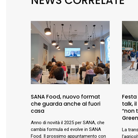
NEWS CORRELATE
SANA Food, nuovo format
Festa d
che guarda anche al fuori
talk, 
casa
“non t
Green
Anno di novità il 2025 per SANA, che
cambia formula ed evolve in SANA
La tran
Food. Il prossimo appuntamento con
l’agrico