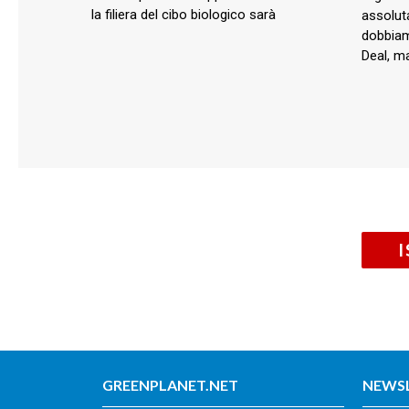
la filiera del cibo biologico sarà
assolut
dobbiam
Deal, m
GREENPLANET.NET
NEWS