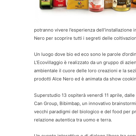
potranno vivere l’esperienza dell’installazione in
Nero per scoprire tutti i segreti delle coltivazion
Un luogo dove bio ed eco sono le parole d’ordin
L’Ecovillaggio è realizzato da un gruppo di azien
ambientale il cuore delle loro creazioni e la se
prodotti Alce Nero ed è animata da show cookin
Superstudio 13 ospiterà venerdì 11 aprile, dalle
Can Group, Bibimbap, un innovativo brainstormin
vecchi paradigmi del biologico e del food per p
relazione autentica tra uomo e terra.
Un evento interattivo e di dialogo libero tra espe