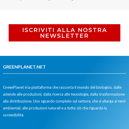
ISCRIVITI ALLA NOSTRA
NEWSLETTER
GREENPLANET.NET
GreenPlanet è la piattaforma che racconta il mondo del biologico, dalle
aziende alle produzioni, dalla ricerca alle tecnologie, dalla trasformazione
alla distribuzione. Uno sguardo completo sul settore, che si allarga ai temi
ambientali, alle produzioni naturali e a tutto ciò che riguarda la
sostenibilità.