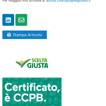
Per maggiori info scrivete a:
aurora.codroipo@negozibio.it
Stampa Articolo