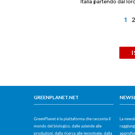
Italia partendo dal loro
1
GREENPLANET.NET
NEWS
GreenPlanet è la piattaforma che racconta il
La newsle
mondo del biologico, dalle aziende alle
raggiunge
produzioni, dalla ricerca alle tecnologie, dalla
approfon