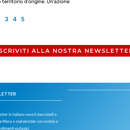
 territorio d’origine. Un’azione
2
3
4
5
ISCRIVITI ALLA NOSTRA NEWSLETTE
LETTER
tter in italiano esce il mercoledì e
 filiera e stakeholder con notizie a
dimenti esclusivi.