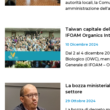
autorità locali, la Co
amministrazione dell’a
Taiwan capitale del
IFOAM Organics Int
10 Dicembre 2024
Dal 2 al 4 dicembre 20
Biologico (OWC), mentr
Generale di IFOAM – Or
La bozza ministerial
settore
29 Ottobre 2024
La bozza di decreto mi