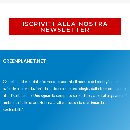
ISCRIVITI ALLA NOSTRA
NEWSLETTER
GREENPLANET.NET
GreenPlanet è la piattaforma che racconta il mondo del biologico, dalle
aziende alle produzioni, dalla ricerca alle tecnologie, dalla trasformazione
alla distribuzione. Uno sguardo completo sul settore, che si allarga ai temi
ambientali, alle produzioni naturali e a tutto ciò che riguarda la
sostenibilità.