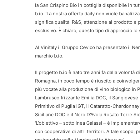
la San Crispino Bio in bottiglia disponibile in tu
b.io. ‘La nostra offerta daily non vuole banalizza
significa qualità, R&S, attenzione al prodotto
esclusivo. È chiaro, questo tipo di approccio lo 
Al Vinitaly il Gruppo Cevico ha presentato il Ner
marchio b.io.
Il progetto b.io è nato tre anni fa dalla volontà d
Romagna, in poco tempo è riuscito a coinvolgere 
più vocate alla produzione di vino biologico in Pu
Lambrusco frizzante Emilia DOC, il Sangioves
Primitivo di Puglia IGT, il Cataratto-Chardonnay
Siciliane DOC e il Nero D’Avola Rosato Terre Si
‘L’obiettivo – sottolinea Galassi – è implement
con cooperative di altri territori. A tale scopo, 
partnership nelle Marche ed in Abruzzo’.