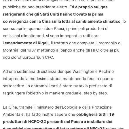
pubbliche da neo presidente eletto.
Ed è proprio sui gas
refrigeranti che gli Stati Uniti hanno trovato la prima
convergenza con la Cina sulla lotta al cambiamento climatico
, lo
scorso aprile, quando i due Paesi, i principali produttori di
emissioni climalteranti, si sono impegnati a ratificare
l’
emendamento di Kigali
, il trattato che completa il protocollo di
Montréal del 1987 mettendo al bando anche gli HFC oltre ai più
noti clorofluorocarburi CFC.
Ad una settimana di distanza dunque Washington e Pechino
intraprendo la medesima strada mantenendo fede a quanto
sottoscritto. In entrambi i casi è stato tuttavia prefissato di
raggiungere l’obiettivo in maniera graduale, step by step.
La Cina, tramite il ministero dell’Ecologia e della Protezione
Ambientale, ha fatto inoltre sapere che
obbligherà tutti i 19
produttori di HCFC-22 presenti nel Paese a installare dei
dispositivi che permettono di intercettare gli HFC-23
prima che