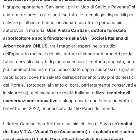
Il gruppo spontaneo “Salviamo i pini di Lido di Savio e Ravenna” si
è informato presso gli esperti su tutte le tecnologie disponibili per
salvare gli alberi, e hanno individuato una tra le persone più
autorevoli in materia:
Gian Pietro Cantiani, dottore forestale
arboricoltore e socio fondatore della SIA – Società Italiana di
Arboricoltura ONLUS
, tra i maggiori esperti nello studio
dell’apparato radicale dei pini, autore di importanti progetti per la
tutela dei viali alberati di pino domestico. Il metodo proposto, non
più sperimentale ma ormai consolidato dopo i successi di Lignano
Sabbiadoro (dove ha salvato dall’abbattimento 380 pini domestici
del litorale, sottoposti al vento di bora, perfettamente conservati e
in sicurezza), e di molte altre realtà italiane, utilizza
tecniche di
conservazione innovative
e pluripremiate che hanno ricevuto il
brevetto nel 2022, riconosciuto da 150 Paesi del mondo.
Il dottor Cantiani ha effettuato sui pini di Lido di Savio un’
analisi
del tipo V.T.A. (Visual Tree Assessment)
e il
calcolo del rischio
con il metodo Q.T.R.A. (Quantified Tree Risk Assessment),