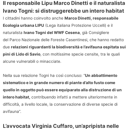
Il responsabile Lipu Marco Dinetti e il naturalista
Ivano Togni: si distruggerebbe un intero habitat
I cittadini hanno coinvolto anche
Marco Dinetti, responsabile
Ecologia urbana LIPU
(Lega italiana Protezione Uccelli) e il
naturalista
Ivano Togni del WWF Cesena
, già Consigliere
del Parco Nazionale delle Foreste Casentinesi, che hanno redatto
due
relazioni riguardanti la biodiversità e l’avifauna ospitata sui
pini di Lido di Savio
, con moltissime specie censite, tra le quali
alcune vulnerabili o minacciate.
Nella sua relazione Togni ha così concluso: “
Un abbattimento
sistematico e in grande numero di piante d’alto fusto come
quello in oggetto può essere equiparato alla distruzione di un
intero habitat,
contribuendo infatti a mettere ulteriormente in
difficoltà, a livello locale, la conservazione di diverse specie di
avifauna”.
L’avvocata Virginia Cuffaro, un’apripista nelle