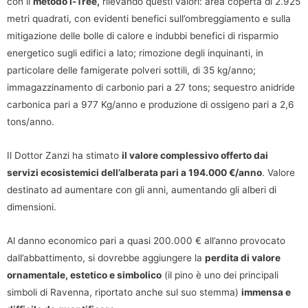
con il
metodo i-Tree,
rilevando questi valori: area coperta di 2.925
metri quadrati, con evidenti benefici sull’ombreggiamento e sulla
mitigazione delle bolle di calore e indubbi benefici di risparmio
energetico sugli edifici a lato; rimozione degli inquinanti, in
particolare delle famigerate polveri sottili, di 35 kg/anno;
immagazzinamento di carbonio pari a 27 tons; sequestro anidride
carbonica pari a 977 Kg/anno e produzione di ossigeno pari a 2,6
tons/anno.
Il Dottor Zanzi ha stimato
il valore complessivo offerto dai
servizi ecosistemici dell’alberata pari a 194.000 €/anno
. Valore
destinato ad aumentare con gli anni, aumentando gli alberi di
dimensioni.
Al danno economico pari a quasi 200.000 € all’anno provocato
dall’abbattimento, si dovrebbe aggiungere la
perdita di valore
ornamentale, estetico e simbolico
(il pino è uno dei principali
simboli di Ravenna, riportato anche sul suo stemma)
immensa e