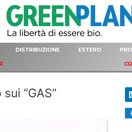
DISTRIBUZIONE
ESTERO
PRO
R
CO
o sui “GAS”