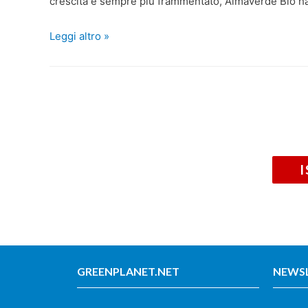
crescita e sempre più frammentato, Almaverde Bio ha 
Leggi altro »
GREENPLANET.NET
NEWS