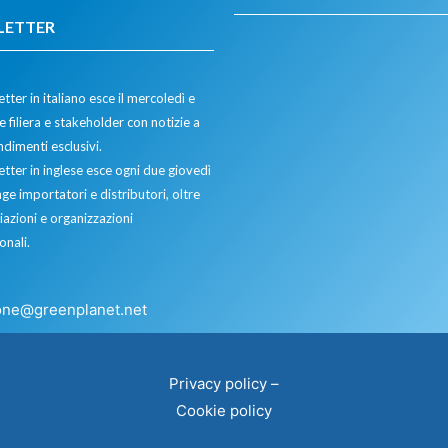
LETTER
tter in italiano esce il mercoledì e
 filiera e stakeholder con notizie a
dimenti esclusivi.
etter in inglese esce ogni due giovedì
ge importatori e distributori, oltre
iazioni e organizzazioni
onali.
one@greenplanet.net
Privacy policy
–
Cookie policy