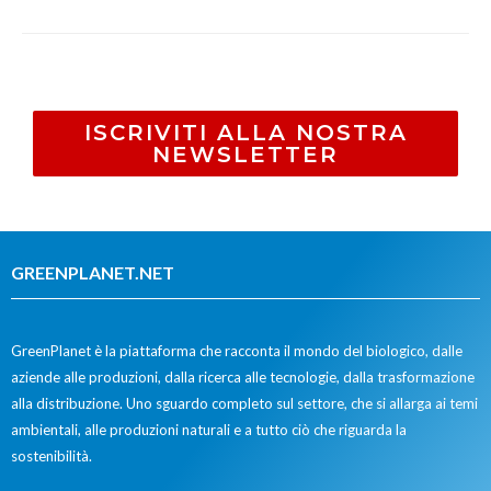
ISCRIVITI ALLA NOSTRA
NEWSLETTER
GREENPLANET.NET
GreenPlanet è la piattaforma che racconta il mondo del biologico, dalle
aziende alle produzioni, dalla ricerca alle tecnologie, dalla trasformazione
alla distribuzione. Uno sguardo completo sul settore, che si allarga ai temi
ambientali, alle produzioni naturali e a tutto ciò che riguarda la
sostenibilità.