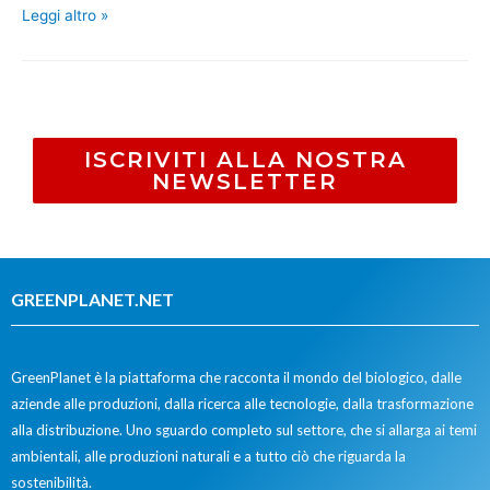
Leggi altro »
ISCRIVITI ALLA NOSTRA
NEWSLETTER
GREENPLANET.NET
GreenPlanet è la piattaforma che racconta il mondo del biologico, dalle
aziende alle produzioni, dalla ricerca alle tecnologie, dalla trasformazione
alla distribuzione. Uno sguardo completo sul settore, che si allarga ai temi
ambientali, alle produzioni naturali e a tutto ciò che riguarda la
sostenibilità.