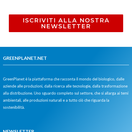
ISCRIVITI ALLA NOSTRA
NEWSLETTER
GREENPLANET.NET
GreenPlanet è la piattaforma che racconta il mondo del biologico, dalle
aziende alle produzioni, dalla ricerca alle tecnologie, dalla trasformazione
alla distribuzione. Uno sguardo completo sul settore, che si allarga ai temi
ambientali, alle produzioni naturali e a tutto ciò che riguarda la
sostenibilità.
NEWSLETTER