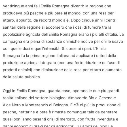
Venticinque anni fa l’Emilia Romagna diventò la regione che
produceva più pesche e più pere al mondo, con una resa per
ettaro, appunto, da record mondiale. Dopo cinque anni i centri
sanitari della regione si accorsero che i casi di tumore tra la
popolazione agricola dell’Emilia Romagna erano i più alti d’Italia. La
campagna era piena di sostanze chimiche nocive per chi le usava
con quelle dosi e quell’intensità. Si corse ai ripari. L’Emilia
Romagna fu la prima regione italiana ad applicare i criteri della
produzione agricola integrata (con una forte riduzione dell’uso di
prodotti chimici) con diminuzione delle rese per ettaro e aumento
della salute pubblica.
Oggi in Emilia Romagna, guarda caso, operano le due più grandi
realtà italiane del settore biologico: Almaverde Bio a Cesena e
Alce Nero a Monterenzio di Bologna. E c’è di più: la produzione di
pesche, nettarine e pere è rimasta comunque tale da generare
quasi ogni anno pesanti crisi di mercato, con frutta invenduta e
danni economici gravi per gli agricoltori. Gli amici del blog Le