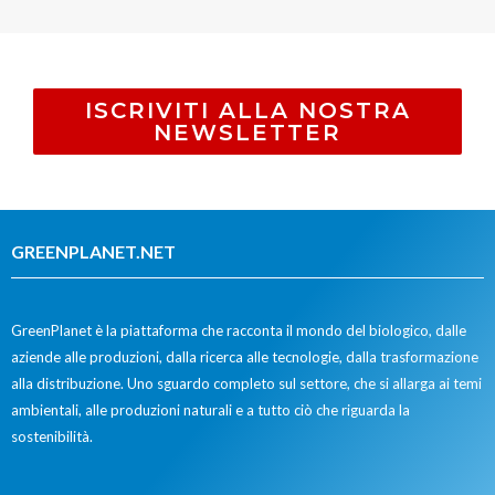
ISCRIVITI ALLA NOSTRA
NEWSLETTER
GREENPLANET.NET
GreenPlanet è la piattaforma che racconta il mondo del biologico, dalle
aziende alle produzioni, dalla ricerca alle tecnologie, dalla trasformazione
alla distribuzione. Uno sguardo completo sul settore, che si allarga ai temi
ambientali, alle produzioni naturali e a tutto ciò che riguarda la
sostenibilità.