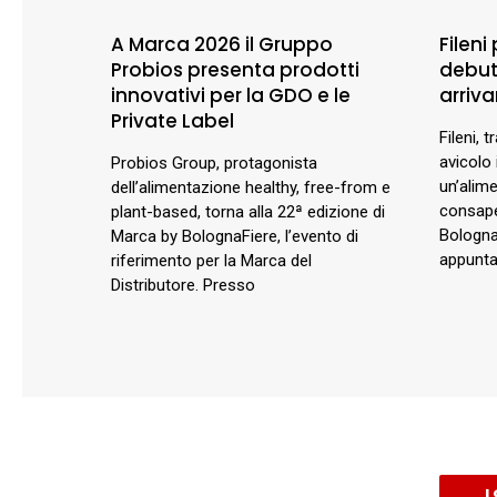
A Marca 2026 il Gruppo
Fileni
Probios presenta prodotti
debutt
innovativi per la GDO e le
arriva
Private Label
Fileni, t
avicolo 
Probios Group, protagonista
un’alim
dell’alimentazione healthy, free-from e
consape
plant-based, torna alla 22ª edizione di
BolognaF
Marca by BolognaFiere, l’evento di
appunta
riferimento per la Marca del
Distributore. Presso