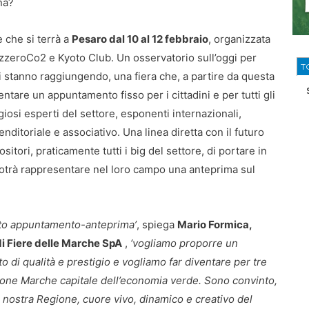
na?
e che si terrà a
Pesaro dal 10 al 12 febbraio
, organizzata
zeroCo2 e Kyoto Club. Un osservatorio sull’oggi per
T
i stanno raggiungendo, una fiera che, a partire da questa
ntare un appuntamento fisso per i cittadini e per tutti gli
giosi esperti del settore, esponenti internazionali,
enditoriale e associativo. Una linea diretta con il futuro
itori, praticamente tutti i big del settore, di portare in
potrà rappresentare nel loro campo una anteprima sul
sto appuntamento-anteprima’
, spiega
Mario Formica,
i Fiere delle Marche SpA
,
‘vogliamo proporre un
 di qualità e prestigio e vogliamo far diventare per tre
gione Marche capitale dell’economia verde. Sono convinto,
la nostra Regione, cuore vivo, dinamico e creativo del