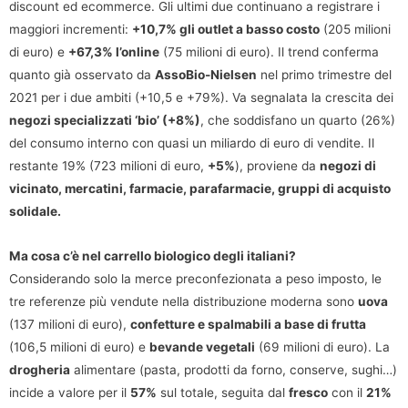
discount ed ecommerce. Gli ultimi due continuano a registrare i
maggiori incrementi:
+10,7% gli outlet a basso costo
(205 milioni
di euro) e
+67,3% l’online
(75 milioni di euro). Il trend conferma
quanto già osservato da
AssoBio-Nielsen
nel primo trimestre del
2021 per i due ambiti (+10,5 e +79%). Va segnalata la crescita dei
negozi specializzati ‘bio’ (+8%)
, che soddisfano un quarto (26%)
del consumo interno con quasi un miliardo di euro di vendite. Il
restante 19% (723 milioni di euro,
+5%
), proviene da
negozi di
vicinato, mercatini, farmacie, parafarmacie, gruppi di acquisto
solidale.
Ma cosa c’è nel carrello biologico degli italiani?
Considerando solo la merce preconfezionata a peso imposto, le
tre referenze più vendute nella distribuzione moderna sono
uova
(137 milioni di euro),
confetture e spalmabili a base di frutta
(106,5 milioni di euro) e
bevande vegetali
(69 milioni di euro). La
drogheria
alimentare (pasta, prodotti da forno, conserve, sughi…)
incide a valore per il
57%
sul totale, seguita dal
fresco
con il
21%