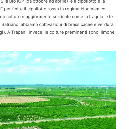
la Bio IGP (da ottobre ad aprile) e il cipollotto e la
 E per finire il cipollotto rosso in regime biodinamico.
cano colture maggiormente serricole come la fragola e le
i Satriano, abbiamo coltivazioni di brassicacee e verdura
agi). A Trapani, invece, le colture preminenti sono: limone