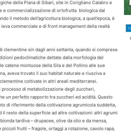
iche della Piana di Sibari, site in Corigliano Calabro e
ne e commercializzazione di ortofrutta biologica dal
ando il metodo dell’agricoltura biologica, a quell’epoca, è
a leva commerciale e di front management della realtà
T
 di clementine sin dagli anni settanta, quando si comprese
ndizioni pedoclimatiche dettate dalla morfologia del
 le catene montuose della Sila e del Pollino alle sue
a, aveva trovato il suo habitat naturale e riusciva a
lementine coltivate in altri areali mediterranei.
 il processo di metabolizzazione degli zuccheri,
he un perfetto rapporto tra zuccheri ed acidità. Questo
nto di riferimento della coltivazione agrumicola suddetta,
l resto della superficie ad altre coltivazioni: altri agrumi
 bionda tardiva – drupacee, olive da olio e da mensa,
iccoli frutti – fragole, ortaggi a rotazione, cavolo rapa,