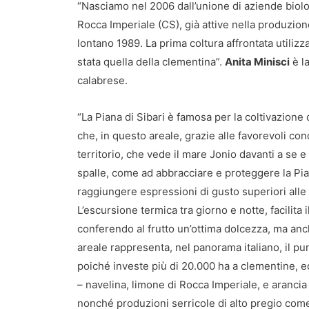
“Nasciamo nel 2006 dall’unione di aziende biolog
Rocca Imperiale (CS), già attive nella produzio
lontano 1989. La prima coltura affrontata utilizz
stata quella della clementina”.
Anita Minisci
è l
calabrese.
“La Piana di Sibari è famosa per la coltivazione
che, in questo areale, grazie alle favorevoli co
territorio, che vede il mare Jonio davanti a se e
spalle, come ad abbracciare e proteggere la Pian
raggiungere espressioni di gusto superiori alle c
L’escursione termica tra giorno e notte, facilita
conferendo al frutto un’ottima dolcezza, ma anc
areale rappresenta, nel panorama italiano, il pu
poiché investe più di 20.000 ha a clementine, ed i
– navelina, limone di Rocca Imperiale, e arancia
nonché produzioni serricole di alto pregio come p