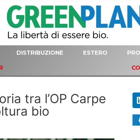
DISTRIBUZIONE
ESTERO
PRO
R
CO
toria tra l’OP Carpe
ltura bio