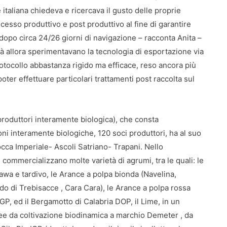
taliana chiedeva e ricercava il gusto delle proprie
rocesso produttivo e post produttivo al fine di garantire
 dopo circa 24/26 giorni di navigazione – racconta Anita –
già allora sperimentavano la tecnologia di esportazione via
rotocollo abbastanza rigido ma efficace, reso ancora più
poter effettuare particolari trattamenti post raccolta sul
roduttori interamente biologica), che consta
ni interamente biologiche, 120 soci produttori, ha al suo
occa Imperiale- Ascoli Satriano- Trapani. Nello
 commercializzano molte varietà di agrumi, tra le quali: le
wa e tardivo, le Arance a polpa bionda (Navelina,
do di Trebisacce , Cara Cara), le Arance a polpa rossa
GP, ed il Bergamotto di Calabria DOP, il Lime, in un
e da coltivazione biodinamica a marchio Demeter , da