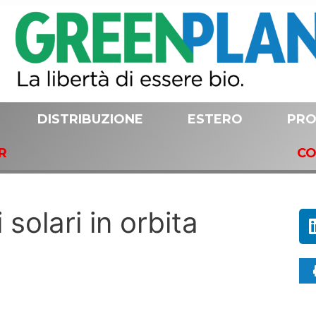
DISTRIBUZIONE
ESTERO
PRO
R
CO
 solari in orbita