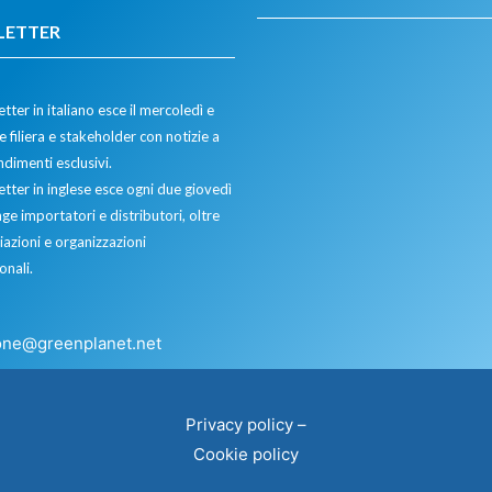
LETTER
tter in italiano esce il mercoledì e
 filiera e stakeholder con notizie a
dimenti esclusivi.
etter in inglese esce ogni due giovedì
ge importatori e distributori, oltre
iazioni e organizzazioni
onali.
one@greenplanet.net
Privacy policy
–
Cookie policy