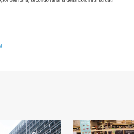
9% dell’Italia, secondo l’analisi della Coldiretti su dati
i