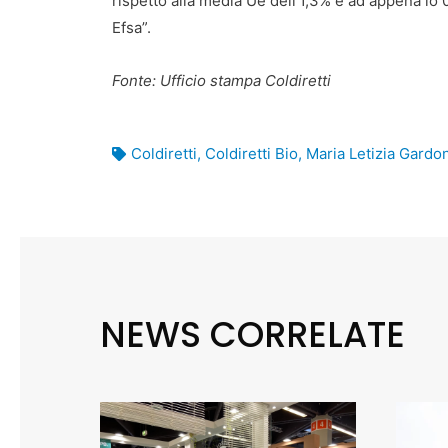
rispetto alla media Ue dell’1,3% e ad appena lo 0,
Efsa”.
Fonte: Ufficio stampa Coldiretti
Coldiretti
,
Coldiretti Bio
,
Maria Letizia Gardon
NEWS CORRELATE