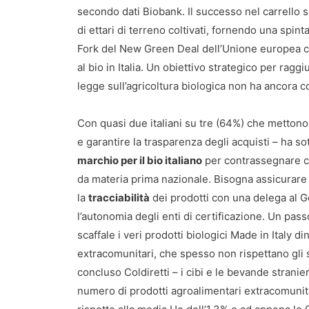
secondo dati Biobank. Il successo nel carrello 
di ettari di terreno coltivati, fornendo una spint
Fork del New Green Deal dell’Unione europea 
al bio in Italia. Un obiettivo strategico per rag
legge sull’agricoltura biologica non ha ancora c
Con quasi due italiani su tre (64%) che mettono
e garantire la trasparenza degli acquisti – ha so
marchio per il bio italiano
per contrassegnare co
da materia prima nazionale. Bisogna assicurare
la
tracciabilità
dei prodotti con una delega al Go
l’autonomia degli enti di certificazione. Un pass
scaffale i veri prodotti biologici Made in Italy di
extracomunitari, che spesso non rispettano gli st
concluso Coldiretti – i cibi e le bevande stranier
numero di prodotti agroalimentari extracomunitar