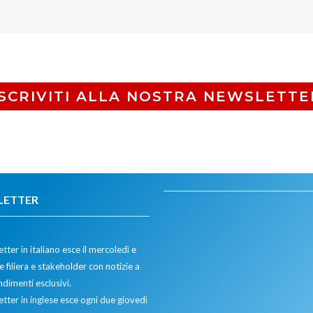
ISCRIVITI ALLA NOSTRA NEWSLETTE
LETTER
tter in italiano esce il mercoledì e
 filiera e stakeholder con notizie a
dimenti esclusivi.
etter in inglese esce ogni due giovedì