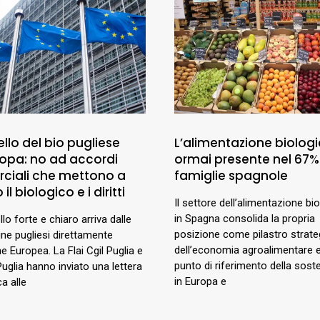
llo del bio pugliese
L’alimentazione biologi
uropa: no ad accordi
ormai presente nel 67%
ciali che mettono a
famiglie spagnole
 il biologico e i diritti
Il settore dell’alimentazione bi
in Spagna consolida la propria
lo forte e chiaro arriva dalle
posizione come pilastro strate
e pugliesi direttamente
dell’economia agroalimentare
ne Europea. La Flai Cgil Puglia e
punto di riferimento della sosten
Puglia hanno inviato una lettera
in Europa e
a alle