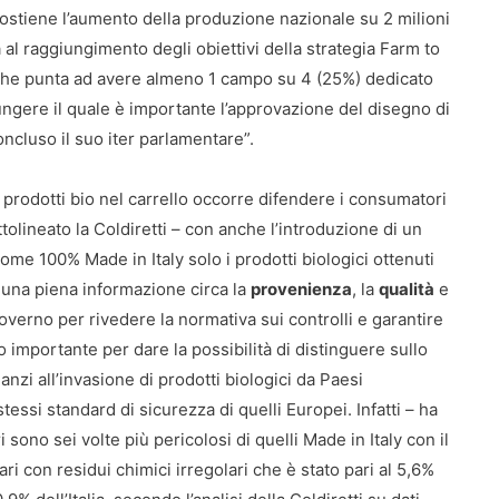
sostiene l’aumento della produzione nazionale su 2 milioni
a al raggiungimento degli obiettivi della strategia Farm to
che punta ad avere almeno 1 campo su 4 (25%) dedicato
giungere il quale è importante l’approvazione del disegno di
oncluso il suo iter parlamentare”.
 prodotti bio nel carrello occorre difendere i consumatori
ttolineato la Coldiretti – con anche l’introduzione di un
me 100% Made in Italy solo i prodotti biologici ottenuti
 una piena informazione circa la
provenienza
, la
qualità
e
verno per rivedere la normativa sui controlli e garantire
o importante per dare la possibilità di distinguere sullo
nanzi all’invasione di prodotti biologici da Paesi
essi standard di sicurezza di quelli Europei. Infatti – ha
i sono sei volte più pericolosi di quelli Made in Italy con il
i con residui chimici irregolari che è stato pari al 5,6%