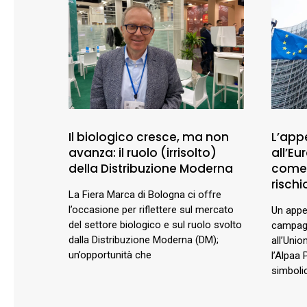
Il biologico cresce, ma non
L’appe
avanza: il ruolo (irrisolto)
all’E
della Distribuzione Moderna
comer
rischio
La Fiera Marca di Bologna ci offre
l’occasione per riflettere sul mercato
Un appel
del settore biologico e sul ruolo svolto
campagn
dalla Distribuzione Moderna (DM);
all’Unio
un’opportunità che
l’Alpaa 
simbolic