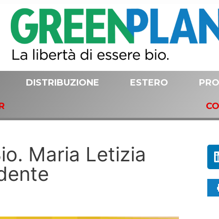
DISTRIBUZIONE
ESTERO
PRO
R
CO
io. Maria Letizia
idente