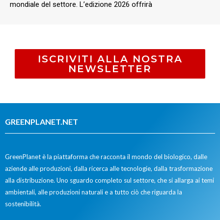
mondiale del settore. L’edizione 2026 offrirà
ISCRIVITI ALLA NOSTRA
NEWSLETTER
GREENPLANET.NET
GreenPlanet è la piattaforma che racconta il mondo del biologico, dalle
aziende alle produzioni, dalla ricerca alle tecnologie, dalla trasformazione
alla distribuzione. Uno sguardo completo sul settore, che si allarga ai temi
ambientali, alle produzioni naturali e a tutto ciò che riguarda la
sostenibilità.