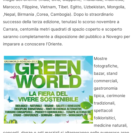
Marocco, Filippine, Vietnam, Tibet. Egitto, Uzbekistan, Mongolia,
,Nepal, Birmania ,Corea, Cambogia). Dopo lo straordinario
successo della terza edizione, tenutasi lo scorso novembre a
Carrara, centomila metri quadrati di spazio coperto e scoperto
saranno completamente a disposizione del pubblico a Novegro per
imparare a conoscere l’Oriente.
Mostre
fotografiche,
bazar, stand
commerciali,
gastronomia
tipica, cerimonie
tradizionali,
spettacoli
folklorisitici,
medicine naturali,
concerti, danze e arti marziali si alterneranno nelle numerose aree