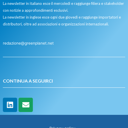
La newsletter in italiano esce il mercoledì e raggiunge filiera e stakeholder
con notizie a approfondimenti esclusivi.
La newsletter in inglese esce ogni due giovedì e raggiunge importatori e
distributori, oltre ad associazioni e organizzazioni internazionali.
redazione@greenplanet.net
CONTINUA A SEGUIRCI