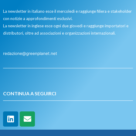
La newsletter in italiano esce il mercoledì e raggiunge filiera e stakeholder
con notizie a approfondimenti esclusivi.
La newsletter in inglese esce ogni due giovedì e raggiunge importatori e
distributori, oltre ad associazioni e organizzazioni internazionali.
redazione@greenplanet.net
CONTINUA A SEGUIRCI