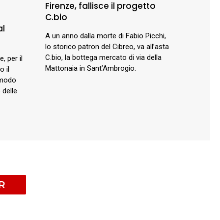
Firenze, fallisce il progetto
C.bio
al
A un anno dalla morte di Fabio Picchi,
lo storico patron del Cibreo, va all’asta
C.bio, la bottega mercato di via della
, per il
Mattonaia in Sant’Ambrogio.
o il
 modo
 delle
R