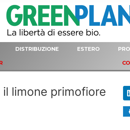
DISTRIBUZIONE
ESTERO
PRO
R
CO
 il limone primofiore