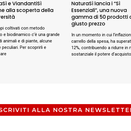
aSì e ViandantiSì
NaturaSì lancia i “Sì
me alla scoperta della
Essenziali”, una nuova
ersità
gamma di 50 prodotti 
giusto prezzo
pi coltivati con metodo
co e biodinamico c’è una grande
In un momento in cui l’inflazione
di animali e di piante, alcune
carrello della spesa, ha superat
 peculiari. Per scoprirli e
12%, contribuendo a ridurre in
pare
sostanziale il potere d’acquisto
ISCRIVITI ALLA NOSTRA NEWSLETTE