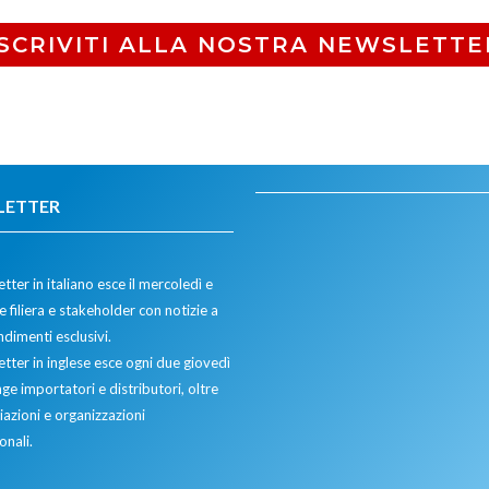
ISCRIVITI ALLA NOSTRA NEWSLETTE
LETTER
tter in italiano esce il mercoledì e
 filiera e stakeholder con notizie a
dimenti esclusivi.
etter in inglese esce ogni due giovedì
ge importatori e distributori, oltre
iazioni e organizzazioni
onali.