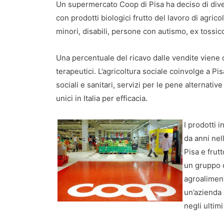
Un supermercato Coop di Pisa ha deciso di diven
con prodotti biologici frutto del lavoro di agric
minori, disabili, persone con autismo, ex tossic
Una percentuale del ricavo dalle vendite viene d
terapeutici. L’agricoltura sociale coinvolge a Pi
sociali e sanitari, servizi per le pene alternative
unici in Italia per efficacia.
I prodotti i
da anni nel
Pisa e frut
un gruppo d
agroaliment
un’azienda 
negli ultim